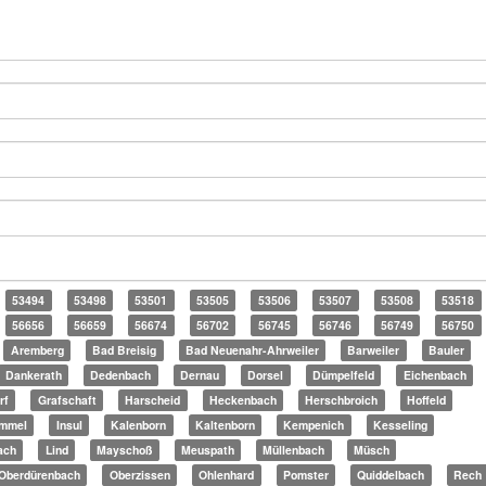
53494
53498
53501
53505
53506
53507
53508
53518
56656
56659
56674
56702
56745
56746
56749
56750
Aremberg
Bad Breisig
Bad Neuenahr-Ahrweiler
Barweiler
Bauler
Dankerath
Dedenbach
Dernau
Dorsel
Dümpelfeld
Eichenbach
rf
Grafschaft
Harscheid
Heckenbach
Herschbroich
Hoffeld
mmel
Insul
Kalenborn
Kaltenborn
Kempenich
Kesseling
ach
Lind
Mayschoß
Meuspath
Müllenbach
Müsch
Oberdürenbach
Oberzissen
Ohlenhard
Pomster
Quiddelbach
Rech