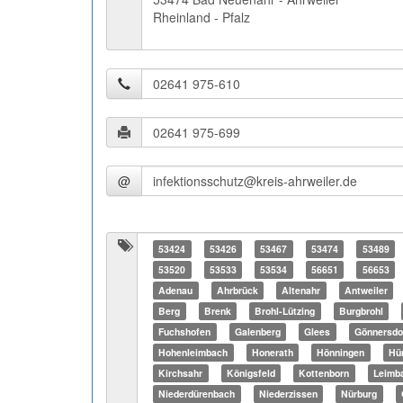
Rheinland - Pfalz
@
53424
53426
53467
53474
53489
53520
53533
53534
56651
56653
Adenau
Ahrbrück
Altenahr
Antweiler
Berg
Brenk
Brohl-Lützing
Burgbrohl
Fuchshofen
Galenberg
Glees
Gönnersdo
Hohenleimbach
Honerath
Hönningen
Hü
Kirchsahr
Königsfeld
Kottenborn
Leimb
Niederdürenbach
Niederzissen
Nürburg