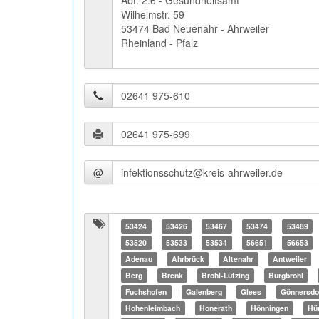
Abt. 2.6 - Gesundheitsamt
Wilhelmstr. 59
53474 Bad Neuenahr - Ahrweiler
Rheinland - Pfalz
@
53424
53426
53467
53474
53489
53520
53533
53534
56651
56653
Adenau
Ahrbrück
Altenahr
Antweiler
Berg
Brenk
Brohl-Lützing
Burgbrohl
Fuchshofen
Galenberg
Glees
Gönnersdo
Hohenleimbach
Honerath
Hönningen
Hü