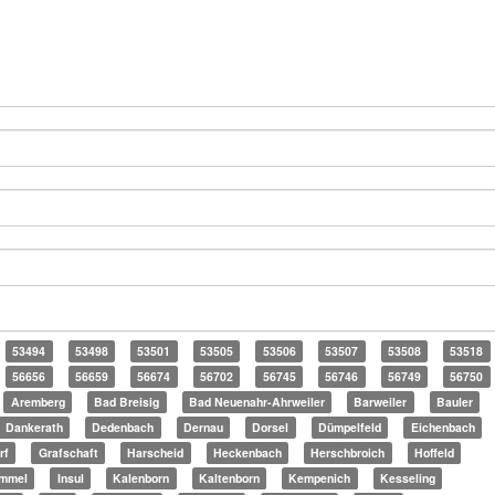
53494
53498
53501
53505
53506
53507
53508
53518
56656
56659
56674
56702
56745
56746
56749
56750
Aremberg
Bad Breisig
Bad Neuenahr-Ahrweiler
Barweiler
Bauler
Dankerath
Dedenbach
Dernau
Dorsel
Dümpelfeld
Eichenbach
rf
Grafschaft
Harscheid
Heckenbach
Herschbroich
Hoffeld
mmel
Insul
Kalenborn
Kaltenborn
Kempenich
Kesseling