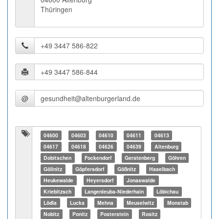
Thüringen
@
04600
04603
04610
04611
04613
04617
04618
04626
04639
Altenburg
Dobitschen
Fockendorf
Gerstenberg
Göhren
Göllnitz
Göpfersdorf
Gößnitz
Haselbach
Heukewalde
Heyersdorf
Jonaswalde
Kriebitzsch
Langenleuba-Niederhain
Löbichau
Lödla
Lucka
Mehna
Meuselwitz
Monstab
Nobitz
Ponitz
Posterstein
Rositz