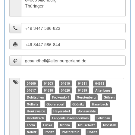
Thüringen
@
04600
04603
04610
04611
04613
04617
04618
04626
04639
Altenburg
Dobitschen
Fockendorf
Gerstenberg
Göhren
Göllnitz
Göpfersdorf
Gößnitz
Haselbach
Heukewalde
Heyersdorf
Jonaswalde
Kriebitzsch
Langenleuba-Niederhain
Löbichau
Lödla
Lucka
Mehna
Meuselwitz
Monstab
Nobitz
Ponitz
Posterstein
Rositz