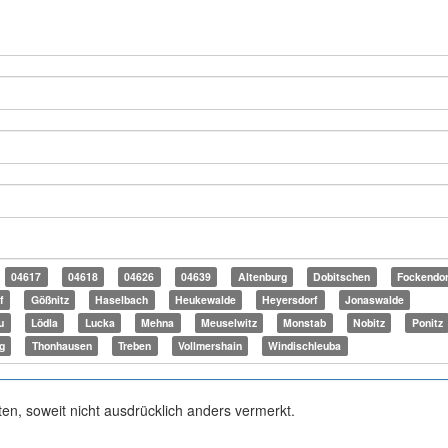
04617
04618
04626
04639
Altenburg
Dobitschen
Fockendor
f
Gößnitz
Haselbach
Heukewalde
Heyersdorf
Jonaswalde
u
Lödla
Lucka
Mehna
Meuselwitz
Monstab
Nobitz
Ponitz
g
Thonhausen
Treben
Vollmershain
Windischleuba
ten, soweit nicht ausdrücklich anders vermerkt.