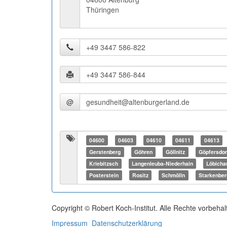
Thüringen
@
04600
04603
04610
04611
04613
Gerstenberg
Göhren
Göllnitz
Göpfersdor
Kriebitzsch
Langenleuba-Niederhain
Löbicha
Posterstein
Rositz
Schmölln
Starkenber
Copyright © Robert Koch-Institut. Alle Rechte vorbehal
Impressum
Datenschutzerklärung