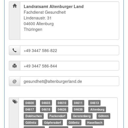
Landratsamt Altenburger Land
Fachdienst Gesundheit
Lindenaustr. 31
04600 Altenburg
Thüringen
@
04600
04603
04610
04611
04613
04617
04618
04626
04639
Altenburg
Dobitschen
Fockendorf
Gerstenberg
Göhren
Göllnitz
Göpfersdorf
Gößnitz
Haselbach