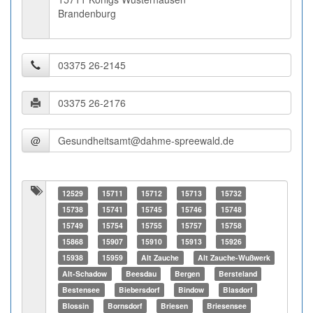
Brandenburg
@
12529
15711
15712
15713
15732
15738
15741
15745
15746
15748
15749
15754
15755
15757
15758
15868
15907
15910
15913
15926
15938
15959
Alt Zauche
Alt Zauche-Wußwerk
Alt-Schadow
Beesdau
Bergen
Bersteland
Bestensee
Biebersdorf
Bindow
Blasdorf
Blossin
Bornsdorf
Briesen
Briesensee