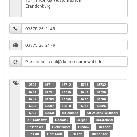
Brandenburg
@
12529
15711
15712
15713
15732
15738
15741
15745
15746
15748
15749
15754
15755
15757
15758
15868
15907
15910
15913
15926
15938
15959
Alt Zauche
Alt Zauche-Wußwerk
Alt-Schadow
Beesdau
Bergen
Bersteland
Bestensee
Biebersdorf
Bindow
Blasdorf
Blossin
Bornsdorf
Briesen
Briesensee