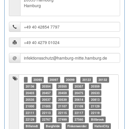
Hamburg
@
20095
20097
20099
20122
20132
20136
20354
20355
20357
20359
20403
20457
20459
20475
20533
20535
20537
20539
20614
20813
21000
21005
21107
21109
21129
22111
22113
22115
22117
22119
22129
22767
27499
27560
Billbrook
Billstedt
Borgfelde
Finkenwerder
HafenCity