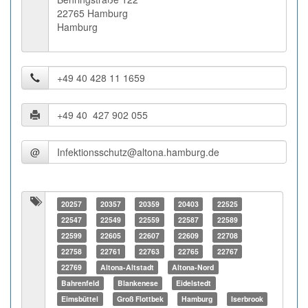
22765 Hamburg
Hamburg
@
20257
20357
20359
20403
22525
22547
22549
22559
22587
22589
22599
22605
22607
22609
22708
22758
22761
22763
22765
22767
22769
Altona-Altstadt
Altona-Nord
Bahrenfeld
Blankenese
Eidelstedt
Eimsbüttel
Groß Flottbek
Hamburg
Iserbrook