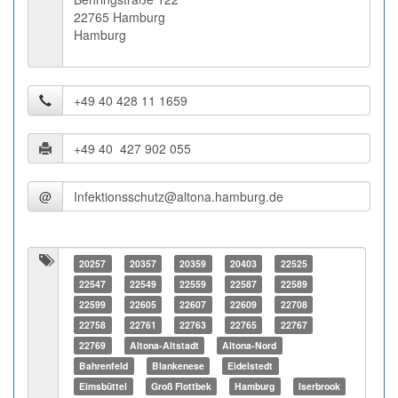
22765 Hamburg
Hamburg
@
20257
20357
20359
20403
22525
22547
22549
22559
22587
22589
22599
22605
22607
22609
22708
22758
22761
22763
22765
22767
22769
Altona-Altstadt
Altona-Nord
Bahrenfeld
Blankenese
Eidelstedt
Eimsbüttel
Groß Flottbek
Hamburg
Iserbrook