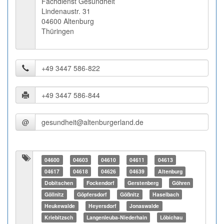
Fachdienst Gesundheit
Lindenaustr. 31
04600 Altenburg
Thüringen
@
04600
04603
04610
04611
04613
04617
04618
04626
04639
Altenburg
Dobitschen
Fockendorf
Gerstenberg
Göhren
Göllnitz
Göpfersdorf
Gößnitz
Haselbach
Heukewalde
Heyersdorf
Jonaswalde
Kriebitzsch
Langenleuba-Niederhain
Löbichau