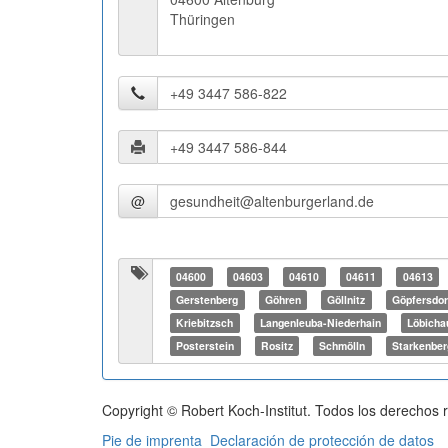
Thüringen
@
04600
04603
04610
04611
04613
Gerstenberg
Göhren
Göllnitz
Göpfersdor
Kriebitzsch
Langenleuba-Niederhain
Löbicha
Posterstein
Rositz
Schmölln
Starkenber
Copyright © Robert Koch-Institut. Todos los derechos 
Pie de imprenta
Declaración de protección de datos