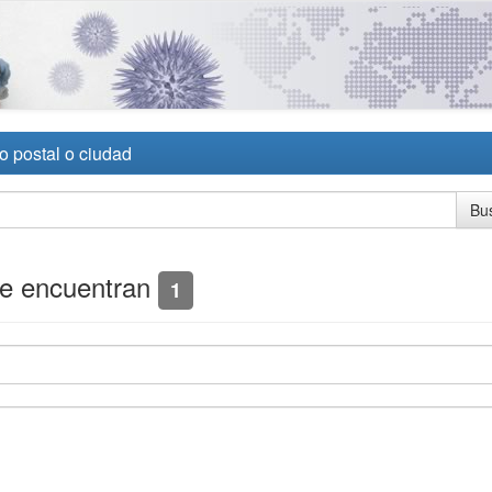
o postal o ciudad
se encuentran
1