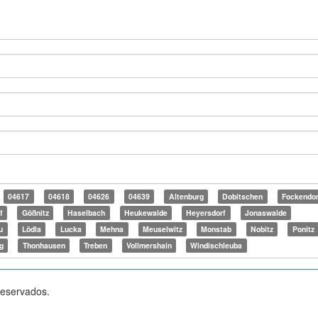
04617
04618
04626
04639
Altenburg
Dobitschen
Fockendor
f
Gößnitz
Haselbach
Heukewalde
Heyersdorf
Jonaswalde
u
Lödla
Lucka
Mehna
Meuselwitz
Monstab
Nobitz
Ponitz
g
Thonhausen
Treben
Vollmershain
Windischleuba
reservados.