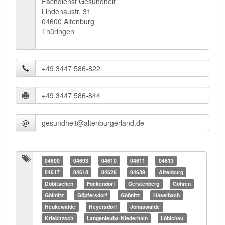
Fachdienst Gesundheit
Lindenaustr. 31
04600 Altenburg
Thüringen
@
04600
04603
04610
04611
04613
04617
04618
04626
04639
Altenburg
Dobitschen
Fockendorf
Gerstenberg
Göhren
Göllnitz
Göpfersdorf
Gößnitz
Haselbach
Heukewalde
Heyersdorf
Jonaswalde
Kriebitzsch
Langenleuba-Niederhain
Löbichau