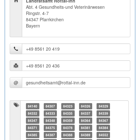
Landratsamt Rottal-Inn
Abt. 4 Gesundheits-und Veterinärwesen
Ringstr. 4-7
84347 Pfarrkirchen
Bayern
@
84140
84307
84323
84326
84329
84332
84333
84335
84337
84339
84347
84348
84359
84364
84367
84371
84375
84378
84381
84384
84385
84387
84388
84389
84552