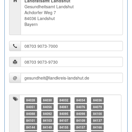
Landratsamt Landshut
Gesundheitsamt Landshut
Achdorfer Weg 7
84036 Landshut
Bayern
@
84028
84030
84032
84034
84036
84051
84056
84061
84076
84079
84088
84092
84095
84098
84100
84101
84103
84107
84109
84137
84144
84149
84155
84157
84166