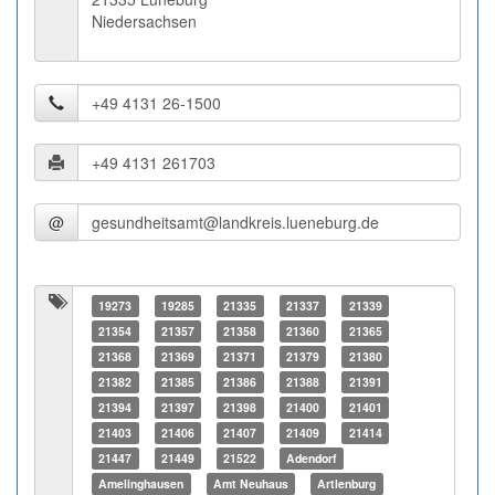
Niedersachsen
@
19273
19285
21335
21337
21339
21354
21357
21358
21360
21365
21368
21369
21371
21379
21380
21382
21385
21386
21388
21391
21394
21397
21398
21400
21401
21403
21406
21407
21409
21414
21447
21449
21522
Adendorf
Amelinghausen
Amt Neuhaus
Artlenburg