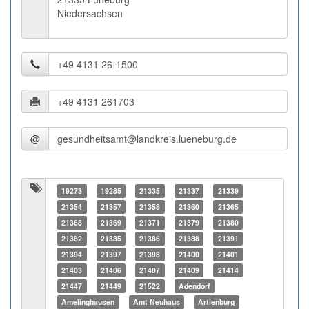
Niedersachsen
@
19273
19285
21335
21337
21339
21354
21357
21358
21360
21365
21368
21369
21371
21379
21380
21382
21385
21386
21388
21391
21394
21397
21398
21400
21401
21403
21406
21407
21409
21414
21447
21449
21522
Adendorf
Amelinghausen
Amt Neuhaus
Artlenburg