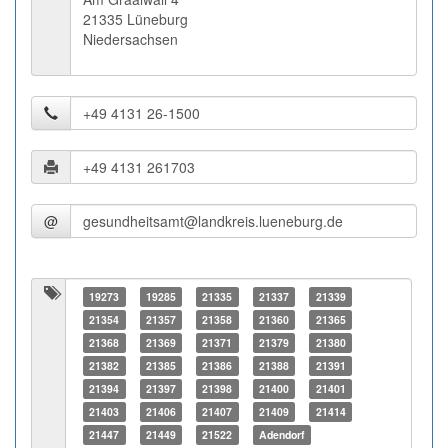
21335 Lüneburg
Niedersachsen
@
19273
19285
21335
21337
21339
21354
21357
21358
21360
21365
21368
21369
21371
21379
21380
21382
21385
21386
21388
21391
21394
21397
21398
21400
21401
21403
21406
21407
21409
21414
21447
21449
21522
Adendorf