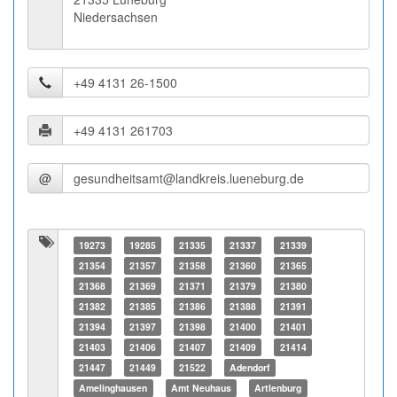
Niedersachsen
@
19273
19285
21335
21337
21339
21354
21357
21358
21360
21365
21368
21369
21371
21379
21380
21382
21385
21386
21388
21391
21394
21397
21398
21400
21401
21403
21406
21407
21409
21414
21447
21449
21522
Adendorf
Amelinghausen
Amt Neuhaus
Artlenburg