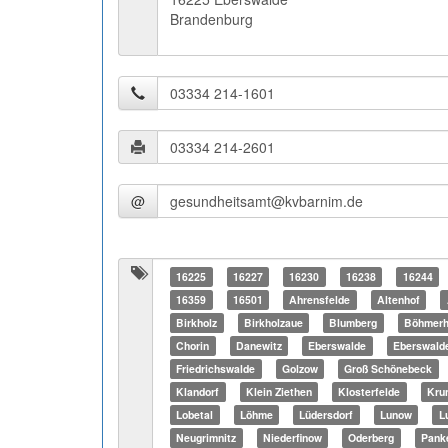
Brandenburg
@
16225
16227
16230
16238
16244
16359
16501
Ahrensfelde
Altenhof
Birkholz
Birkholzaue
Blumberg
Böhmerh
Chorin
Danewitz
Eberswalde
Eberswald
Friedrichswalde
Golzow
Groß Schönebeck
Klandorf
Klein Ziethen
Klosterfelde
Kru
Lobetal
Löhme
Lüdersdorf
Lunow
L
Neugrimnitz
Niederfinow
Oderberg
Pank