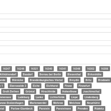
16247
16248
16321
16340
16341
16348
16352
16356
Althüttendorf
Basdorf
Bernau bei Berlin
Biesenthal
Birkenhöhe
eide
Börnicke
Brandenburgisches Viertel
Breydin
Britz
Brodowin
e 1
Eberswalde 2
Eiche
Eichhorst
Finow
Finowfurt
Groß-Ziethen
Grüntal
Hirschfelde
Hohenfinow
Joachimsthal
mmensee
Ladeburg
Lanke
Lichterfelde
Liepe
Lindenberg
unow-Stolzenhagen
Marienwerder
Mehrow
Melchow
Neuehütte
etal
Parlow-Glambeck
Parstein
Parsteinsee
Prenden
Rüdnitz