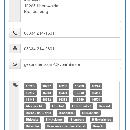
16225 Eberswalde
Brandenburg
@
16225
16227
16230
16238
16244
16247
16248
16321
16340
16341
16348
16352
16356
16359
16501
Ahrensfelde
Altenhof
Althüttendorf
Basdorf
Bernau bei Berlin
Biesenthal
Birkenhöhe
Birkholz
Birkholzaue
Blumberg
Böhmerheide
Börnicke
Brandenburgisches Viertel
Breydin