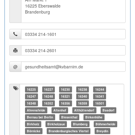
16225 Eberswalde
Brandenburg
@
16225
16227
16230
16238
16244
16247
16248
16321
16340
16341
16348
16352
16356
16359
16501
Ahrensfelde
Altenhof
Althüttendorf
Basdorf
Bernau bei Berlin
Biesenthal
Birkenhöhe
Birkholz
Birkholzaue
Blumberg
Böhmerheide
Börnicke
Brandenburgisches Viertel
Breydin