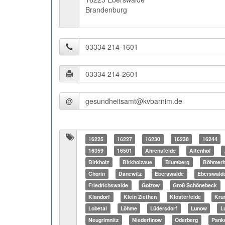
Brandenburg
@
16225
16227
16230
16238
16244
16359
16501
Ahrensfelde
Altenhof
Birkholz
Birkholzaue
Blumberg
Böhmerh
Chorin
Danewitz
Eberswalde
Eberswald
Friedrichswalde
Golzow
Groß Schönebeck
Klandorf
Klein Ziethen
Klosterfelde
Kru
Lobetal
Löhme
Lüdersdorf
Lunow
L
Neugrimnitz
Niederfinow
Oderberg
Pank