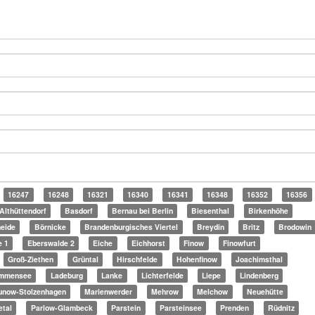
16247
16248
16321
16340
16341
16348
16352
16356
Althüttendorf
Basdorf
Bernau bei Berlin
Biesenthal
Birkenhöhe
eide
Börnicke
Brandenburgisches Viertel
Breydin
Britz
Brodowin
e 1
Eberswalde 2
Eiche
Eichhorst
Finow
Finowfurt
Groß-Ziethen
Grüntal
Hirschfelde
Hohenfinow
Joachimsthal
mmensee
Ladeburg
Lanke
Lichterfelde
Liepe
Lindenberg
unow-Stolzenhagen
Marienwerder
Mehrow
Melchow
Neuehütte
etal
Parlow-Glambeck
Parstein
Parsteinsee
Prenden
Rüdnitz