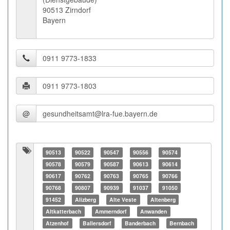
90513 Zirndorf
Bayern
@
90513
90522
90547
90556
90574
90578
90579
90587
90613
90614
90617
90762
90763
90765
90766
90768
90807
90939
91037
91050
91452
Alizberg
Alte Veste
Altenberg
Altkatterbach
Ammerndorf
Anwanden
Atzenhof
Ballersdorf
Banderbach
Bernbach