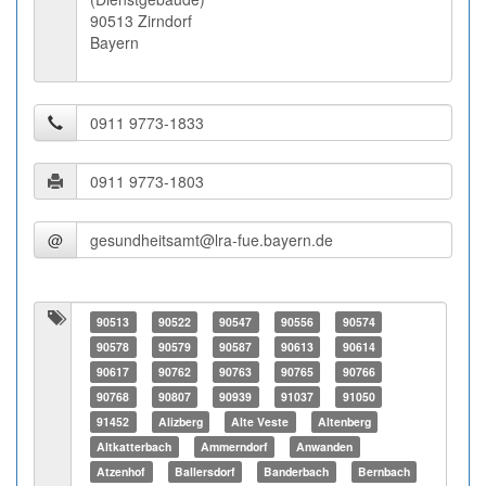
90513 Zirndorf
Bayern
@
90513
90522
90547
90556
90574
90578
90579
90587
90613
90614
90617
90762
90763
90765
90766
90768
90807
90939
91037
91050
91452
Alizberg
Alte Veste
Altenberg
Altkatterbach
Ammerndorf
Anwanden
Atzenhof
Ballersdorf
Banderbach
Bernbach