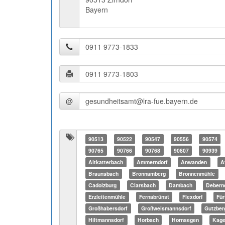
Bayern
@
90513
90522
90547
90556
90574
90765
90766
90768
90807
90939
Altkatterbach
Ammerndorf
Anwanden
A
Braunsbach
Bronnamberg
Bronnenmühle
Cadolzburg
Clarsbach
Dambach
Debern
Erzleitenmühle
Fernabrünst
Flexdorf
Für
Großhabersdorf
Großweismannsdorf
Gutzber
Hiltmannsdorf
Horbach
Hornsegen
Kage