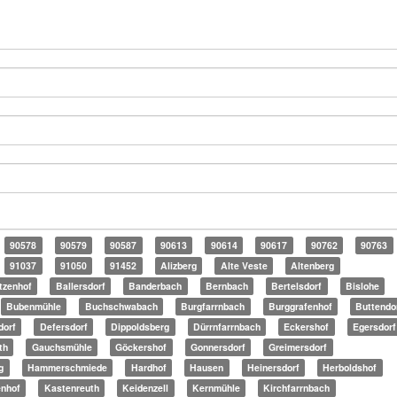
90578
90579
90587
90613
90614
90617
90762
90763
91037
91050
91452
Alizberg
Alte Veste
Altenberg
tzenhof
Ballersdorf
Banderbach
Bernbach
Bertelsdorf
Bislohe
Bubenmühle
Buchschwabach
Burgfarrnbach
Burggrafenhof
Buttendo
dorf
Defersdorf
Dippoldsberg
Dürrnfarrnbach
Eckershof
Egersdorf
th
Gauchsmühle
Göckershof
Gonnersdorf
Greimersdorf
g
Hammerschmiede
Hardhof
Hausen
Heinersdorf
Herboldshof
nhof
Kastenreuth
Keidenzell
Kernmühle
Kirchfarrnbach