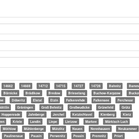
14662
14669
14712
14715
14727
14728
Bahnitz
Bamm
Börnicke
Brädikow
Bredow
Brieselang
Buchow-Karpzow
Bucko
me
Döberitz
Elstal
Etzin
Falkenrehde
Falkensee
Ferchesar
öttlin
Gräningen
Groß Behnitz
Großwudicke
Grünefeld
Grütz
Hoppenrade
Jahnberge
Jerchel
Ketzin/Havel
Kienberg
Kietz
zen
Kriele
Landin
Liepe
Lietzow
Markee
Märkisch Luch
Möthlow
Mühlenberge
Mützlitz
Nauen
Nennhausen
Neukammer
Paulinenaue
Pausin
Perwenitz
Pessin
Premnitz
Priort