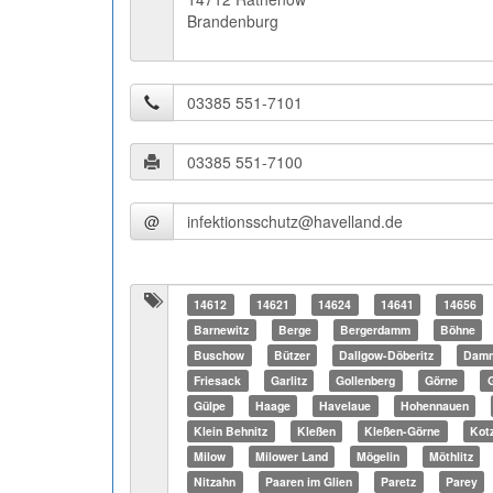
Brandenburg
@
14612
14621
14624
14641
14656
Barnewitz
Berge
Bergerdamm
Böhne
Buschow
Bützer
Dallgow-Döberitz
Dam
Friesack
Garlitz
Gollenberg
Görne
G
Gülpe
Haage
Havelaue
Hohennauen
Klein Behnitz
Kleßen
Kleßen-Görne
Kot
Milow
Milower Land
Mögelin
Möthlitz
Nitzahn
Paaren im Glien
Paretz
Parey