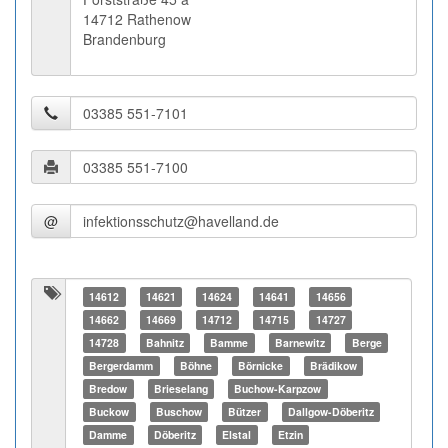
14712 Rathenow
Brandenburg
@
14612
14621
14624
14641
14656
14662
14669
14712
14715
14727
14728
Bahnitz
Bamme
Barnewitz
Berge
Bergerdamm
Böhne
Börnicke
Brädikow
Bredow
Brieselang
Buchow-Karpzow
Buckow
Buschow
Bützer
Dallgow-Döberitz
Damme
Döberitz
Elstal
Etzin