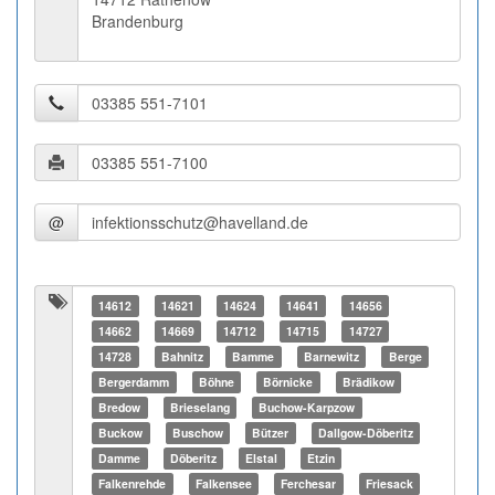
Brandenburg
@
14612
14621
14624
14641
14656
14662
14669
14712
14715
14727
14728
Bahnitz
Bamme
Barnewitz
Berge
Bergerdamm
Böhne
Börnicke
Brädikow
Bredow
Brieselang
Buchow-Karpzow
Buckow
Buschow
Bützer
Dallgow-Döberitz
Damme
Döberitz
Elstal
Etzin
Falkenrehde
Falkensee
Ferchesar
Friesack