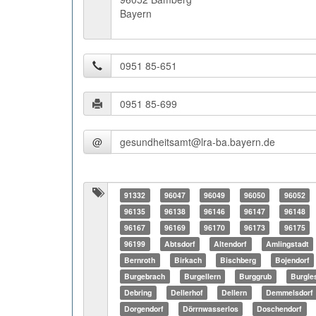
Bayern
@
91332
96047
96049
96050
96052
96135
96138
96146
96147
96148
96167
96169
96170
96173
96175
96199
Abtsdorf
Altendorf
Amlingstadt
Bernroth
Birkach
Bischberg
Bojendorf
Burgebrach
Burgellern
Burggrub
Burgle
Debring
Dellerhof
Dellern
Demmelsdorf
Dorgendorf
Dörrnwasserlos
Doschendorf