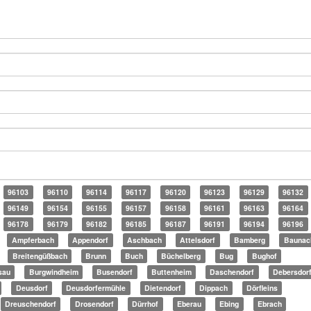
96103
96110
96114
96117
96120
96123
96129
96132
96149
96154
96155
96157
96158
96161
96163
96164
96178
96179
96182
96185
96187
96191
96194
96196
Ampferbach
Appendorf
Aschbach
Attelsdorf
Bamberg
Baunac
Breitengüßbach
Brunn
Buch
Büchelberg
Bug
Bughof
sau
Burgwindheim
Busendorf
Buttenheim
Daschendorf
Debersdor
Deusdorf
Deusdorfermühle
Dietendorf
Dippach
Dörfleins
Dreuschendorf
Drosendorf
Dürrhof
Eberau
Ebing
Ebrach