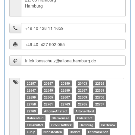
Hamburg
@
20257
20357
20359
20403
22525
22547
22549
22559
22587
22589
22599
22605
22607
22609
22708
22758
22761
22763
22765
22767
22769
Altona-Altstadt
Altona-Nord
Bahrenfeld
Blankenese
Eidelstedt
Eimsbüttel
Groß Flottbek
Hamburg
Iserbrook
Lurup
Nienstedten
Osdorf
Othmarschen