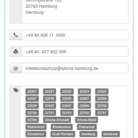
22765 Hamburg
Hamburg
@
20257
20357
20359
20403
22525
22547
22549
22559
22587
22589
22599
22605
22607
22609
22708
22758
22761
22763
22765
22767
22769
Altona-Altstadt
Altona-Nord
Bahrenfeld
Blankenese
Eidelstedt
Eimsbüttel
Groß Flottbek
Hamburg
Iserbrook