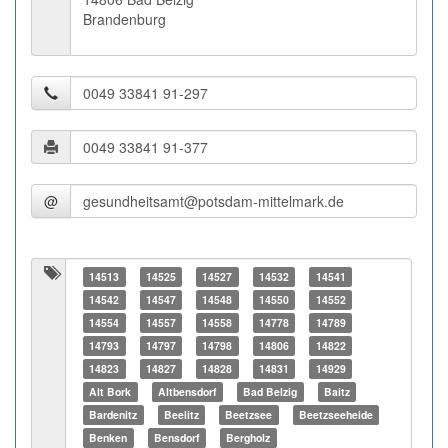
Brandenburg
@
14513
14525
14527
14532
14541
14542
14547
14548
14550
14552
14554
14557
14558
14778
14789
14793
14797
14798
14806
14822
14823
14827
14828
14831
14929
Alt Bork
Altbensdorf
Bad Belzig
Baitz
Bardenitz
Beelitz
Beetzsee
Beetzseeheide
Benken
Bensdorf
Bergholz