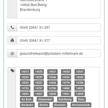
14806 Bad Belzig
Brandenburg
@
14513
14525
14527
14532
14541
14542
14547
14548
14550
14552
14554
14557
14558
14778
14789
14793
14797
14798
14806
14822
14823
14827
14828
14831
14929
Alt Bork
Altbensdorf
Bad Belzig
Baitz
Bardenitz
Beelitz
Beetzsee
Beetzseeheide