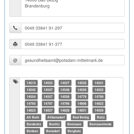
Brandenburg
@
14513
14525
14527
14532
14541
14542
14547
14548
14550
14552
14554
14557
14558
14778
14789
14793
14797
14798
14806
14822
14823
14827
14828
14831
14929
Alt Bork
Altbensdorf
Bad Belzig
Baitz
Bardenitz
Beelitz
Beetzsee
Beetzseeheide
Benken
Bensdorf
Bergholz