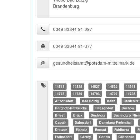
Brandenburg
@
14513
14525
14527
14532
14541
14778
14789
14793
14797
14798
Altbensdorf
Bad Belzig
Baitz
Bardenitz
Bergholz-Rehbrücke
Bliesendorf
Bochow
Briest
Brück
Buchholz
Buchholz b. Nie
Caputh
Dahnsdorf
Damelang-Freienthal
Dretzen
Elsholz
Emstal
Fahlhorst
F
Frohnsdorf
Garrey
Geltow
Glienecke