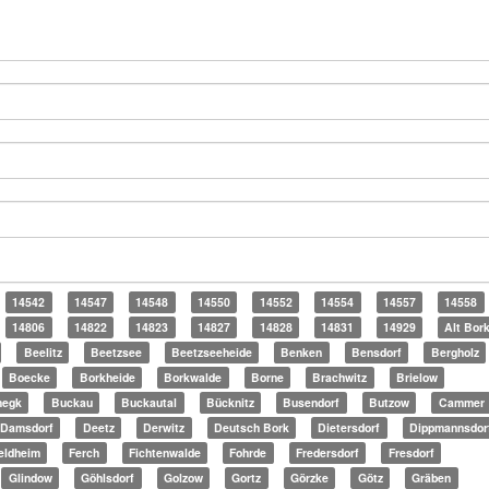
14542
14547
14548
14550
14552
14554
14557
14558
14806
14822
14823
14827
14828
14831
14929
Alt Bor
Beelitz
Beetzsee
Beetzseeheide
Benken
Bensdorf
Bergholz
Boecke
Borkheide
Borkwalde
Borne
Brachwitz
Brielow
megk
Buckau
Buckautal
Bücknitz
Busendorf
Butzow
Cammer
Damsdorf
Deetz
Derwitz
Deutsch Bork
Dietersdorf
Dippmannsdor
eldheim
Ferch
Fichtenwalde
Fohrde
Fredersdorf
Fresdorf
Glindow
Göhlsdorf
Golzow
Gortz
Görzke
Götz
Gräben