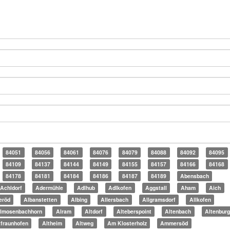
84051
84056
84061
84076
84079
84088
84092
84095
84109
84137
84144
84149
84155
84157
84166
84168
84178
84181
84184
84186
84187
84189
Abensbach
Achldorf
Adermühle
Adlhub
Adlkofen
Aggstall
Aham
Aich
eröd
Albanstetten
Albing
Allersbach
Allgramsdorf
Allkofen
lmosenbachhorn
Alram
Altdorf
Alteberspoint
Altenbach
Altenbur
tfraunhofen
Altheim
Altweg
Am Klosterholz
Ammersöd