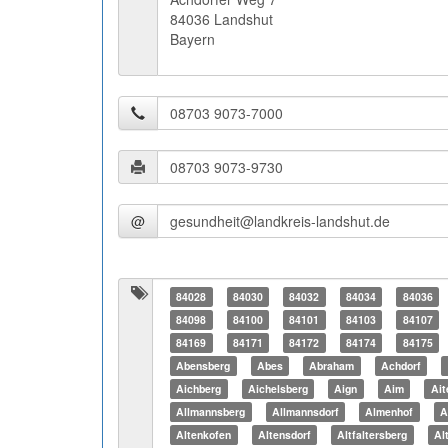
84036 Landshut
Bayern
@
84028
84030
84032
84034
84036
84098
84100
84101
84103
84107
84169
84171
84172
84174
84175
Abensberg
Abes
Abraham
Achdorf
Aichberg
Aichelsberg
Aign
Aim
Ait
Allmannsberg
Allmannsdorf
Almenhof
A
Altenkofen
Altensdorf
Altfaltersberg
Al