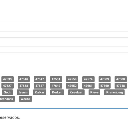
47533
47546
47547
47551
47559
47574
47589
47608
47627
47638
47647
47649
47652
47661
47669
47748
Goch
Issum
Kalkar
Kerken
Kevelaer
Kleve
Kranenburg
htendonk
Weeze
reservados.