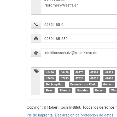
Nordrhein-Westfalen
@
46446
46459
46475
47509
47529
47609
47623
47624
47625
47626
Bedburg-Hau
Emmerich am Rhein
Geldern
Rees
Rheurdt
Straelen
Uedem
Wac
Copyright © Robert Koch-Institut. Todos los derechos 
Pie de imprenta
Declaración de protección de datos