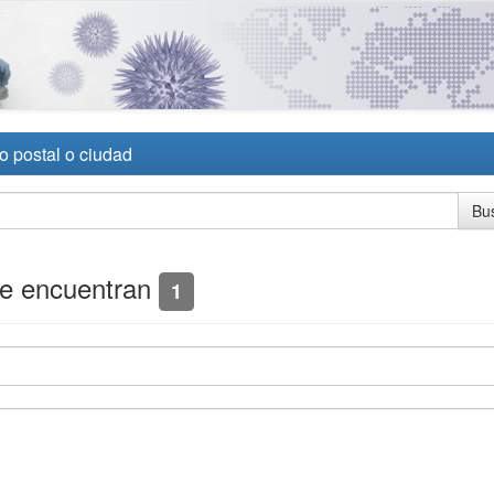
o postal o ciudad
se encuentran
1