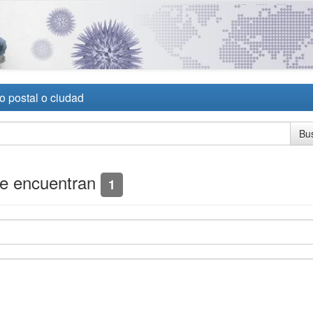
o postal o ciudad
se encuentran
1