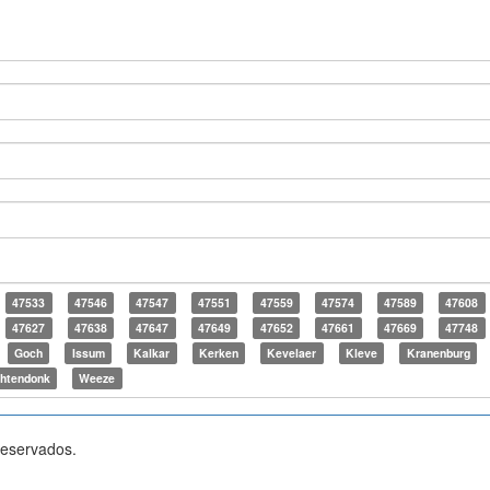
47533
47546
47547
47551
47559
47574
47589
47608
47627
47638
47647
47649
47652
47661
47669
47748
Goch
Issum
Kalkar
Kerken
Kevelaer
Kleve
Kranenburg
htendonk
Weeze
reservados.