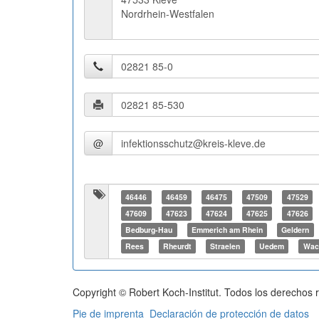
Nordrhein-Westfalen
@
46446
46459
46475
47509
47529
47609
47623
47624
47625
47626
Bedburg-Hau
Emmerich am Rhein
Geldern
Rees
Rheurdt
Straelen
Uedem
Wac
Copyright © Robert Koch-Institut. Todos los derechos 
Pie de imprenta
Declaración de protección de datos