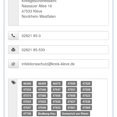
Kreisgesundheitsamt
Nassauer Allee 16
47533 Kleve
Nordrhein-Westfalen
@
46446
46459
46475
47509
47529
47533
47546
47547
47551
47559
47574
47589
47608
47609
47623
47624
47625
47626
47627
47638
47647
47649
47652
47661
47669
47748
Bedburg-Hau
Emmerich am Rhein