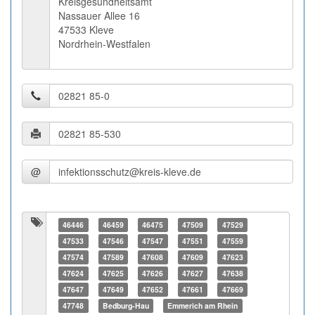
Kreisgesundheitsamt
Nassauer Allee 16
47533 Kleve
Nordrhein-Westfalen
@
46446
46459
46475
47509
47529
47533
47546
47547
47551
47559
47574
47589
47608
47609
47623
47624
47625
47626
47627
47638
47647
47649
47652
47661
47669
47748
Bedburg-Hau
Emmerich am Rhein