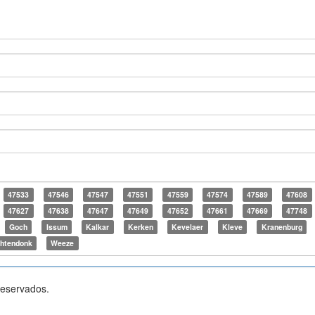
47533
47546
47547
47551
47559
47574
47589
47608
47627
47638
47647
47649
47652
47661
47669
47748
Goch
Issum
Kalkar
Kerken
Kevelaer
Kleve
Kranenburg
htendonk
Weeze
reservados.