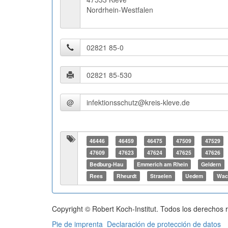
Nordrhein-Westfalen
@
46446
46459
46475
47509
47529
47609
47623
47624
47625
47626
Bedburg-Hau
Emmerich am Rhein
Geldern
Rees
Rheurdt
Straelen
Uedem
Wac
Copyright © Robert Koch-Institut. Todos los derechos 
Pie de imprenta
Declaración de protección de datos