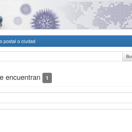
o postal o ciudad
se encuentran
1