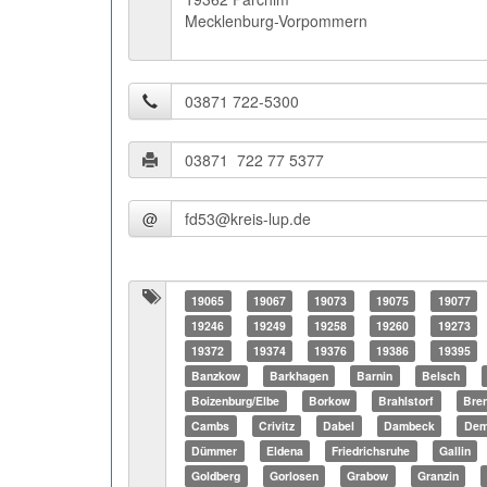
Mecklenburg-Vorpommern
@
19065
19067
19073
19075
19077
19246
19249
19258
19260
19273
19372
19374
19376
19386
19395
Banzkow
Barkhagen
Barnin
Belsch
Boizenburg/Elbe
Borkow
Brahlstorf
Bre
Cambs
Crivitz
Dabel
Dambeck
Dem
Dümmer
Eldena
Friedrichsruhe
Gallin
Goldberg
Gorlosen
Grabow
Granzin