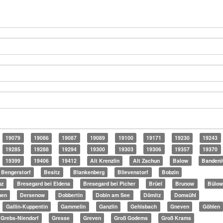
19079
19086
19087
19089
19100
19171
19230
19243
19285
19288
19294
19300
19303
19306
19357
19370
19399
19406
19412
Alt Krenzlin
Alt Zachun
Balow
Bandeni
Bengerstorf
Besitz
Blankenberg
Blievenstorf
Bobzin
nz
Bresegard bei Eldena
Bresegard bei Picher
Brüel
Brunow
Bülo
en
Dersenow
Dobbertin
Dobin am See
Dömitz
Domsühl
Gallin-Kuppentin
Gammelin
Ganzlin
Gehlsbach
Gneven
Göhlen
Grebs-Niendorf
Gresse
Greven
Groß Godems
Groß Krams