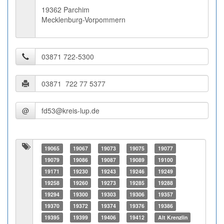
19362 Parchim
Mecklenburg-Vorpommern
@
19065
19067
19073
19075
19077
19079
19086
19087
19089
19100
19171
19230
19243
19246
19249
19258
19260
19273
19285
19288
19294
19300
19303
19306
19357
19370
19372
19374
19376
19386
19395
19399
19406
19412
Alt Krenzlin