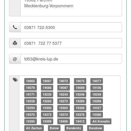
Mecklenburg-Vorpommern
@
19065
19067
19073
19075
19077
19079
19086
19087
19089
19100
19171
19230
19243
19246
19249
19258
19260
19273
19285
19288
19294
19300
19303
19306
19357
19370
19372
19374
19376
19386
19395
19399
19406
19412
Alt Krenzlin
Alt Zachun
Balow
Bandenitz
Banzkow