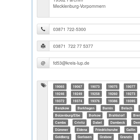
Mecklenburg-Vorpommern
@
19065
19067
19073
19075
19077
19246
19249
19258
19260
19273
19372
19374
19376
19386
19395
Banzkow
Barkhagen
Barnin
Belsch
Boizenburg/Elbe
Borkow
Brahlstorf
Bre
Cambs
Crivitz
Dabel
Dambeck
Dem
Dümmer
Eldena
Friedrichsruhe
Gallin
Goldberg
Gorlosen
Grabow
Granzin