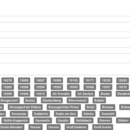
19079
19086
19087
19089
19100
19171
19230
19243
19285
19288
19294
19300
19303
19306
19357
19370
19399
19406
19412
Alt Krenzlin
Alt Zachun
Balow
Bandeni
Bengerstorf
Besitz
Blankenberg
Blievenstorf
Bobzin
nz
Bresegard bei Eldena
Bresegard bei Picher
Brüel
Brunow
Bülo
en
Dersenow
Dobbertin
Dobin am See
Dömitz
Domsühl
Gallin-Kuppentin
Gammelin
Ganzlin
Gehlsbach
Gneven
Göhlen
Grebs-Niendorf
Gresse
Greven
Groß Godems
Groß Krams