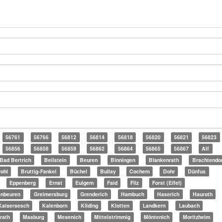
56761
56766
56812
56814
56818
56820
56821
56823
56856
56858
56859
56862
56864
56865
56867
Alf
Bad Bertrich
Beilstein
Beuren
Binningen
Blankenrath
Brachtendo
ohl
Bruttig-Fankel
Büchel
Bullay
Cochem
Dohr
Dünfus
Eppenberg
Ernst
Eulgem
Faid
Filz
Forst (Eifel)
enbeuren
Greimersburg
Grenderich
Hambuch
Haserich
Hauroth
Kaisersesch
Kalenborn
Kliding
Klotten
Landkern
Laubach
rath
Masburg
Mesenich
Mittelstrimmig
Möntenich
Moritzheim