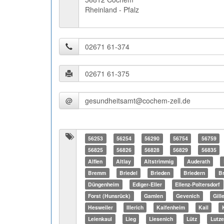
Rheinland - Pfalz
@
56253
56254
56290
56754
56759
56825
56826
56828
56829
56835
Alflen
Altlay
Altstrimmig
Auderath
Bremm
Briedel
Brieden
Briedern
Br
Düngenheim
Ediger-Eller
Ellenz-Poltersdorf
Forst (Hunsrück)
Gamlen
Gevenich
Gill
Hesweiler
Illerich
Kaifenheim
Kail
Leienkaul
Lieg
Liesenich
Lütz
Lutze