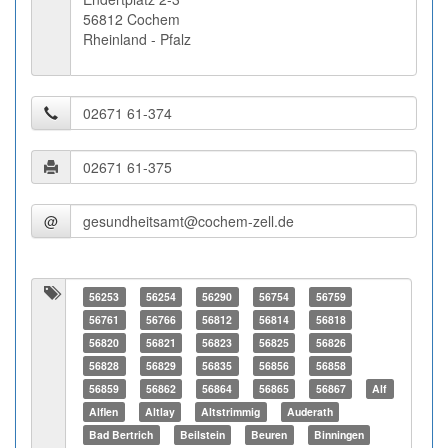
56812 Cochem
Rheinland - Pfalz
@
56253
56254
56290
56754
56759
56761
56766
56812
56814
56818
56820
56821
56823
56825
56826
56828
56829
56835
56856
56858
56859
56862
56864
56865
56867
Alf
Alflen
Altlay
Altstrimmig
Auderath
Bad Bertrich
Beilstein
Beuren
Binningen