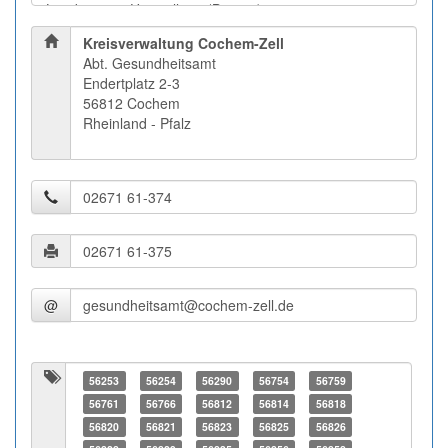
Kreisverwaltung Cochem-Zell
Abt. Gesundheitsamt
Endertplatz 2-3
56812 Cochem
Rheinland - Pfalz
@
56253
56254
56290
56754
56759
56761
56766
56812
56814
56818
56820
56821
56823
56825
56826